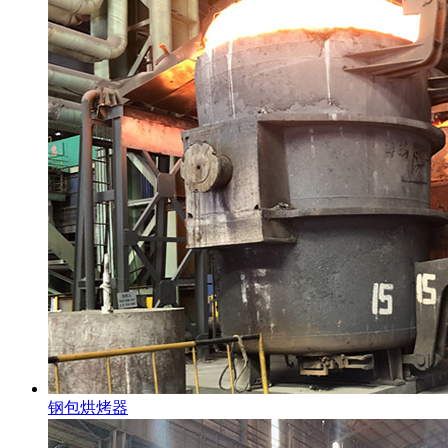
钢包烘烤器