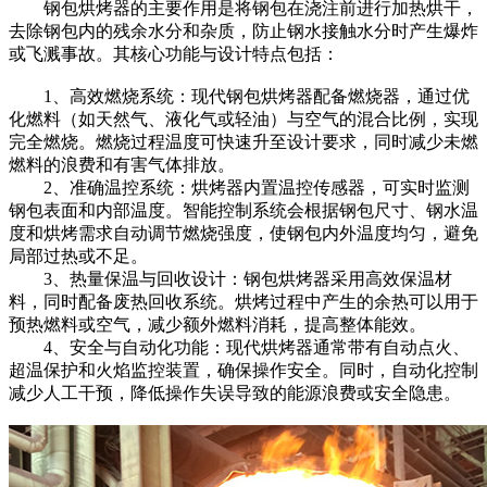
钢包烘烤器的主要作用是将钢包在浇注前进行加热烘干，
去除钢包内的残余水分和杂质，防止钢水接触水分时产生爆炸
或飞溅事故。其核心功能与设计特点包括：
1、高效燃烧系统：现代钢包烘烤器配备燃烧器，通过优
化燃料（如天然气、液化气或轻油）与空气的混合比例，实现
完全燃烧。燃烧过程温度可快速升至设计要求，同时减少未燃
燃料的浪费和有害气体排放。
2、准确温控系统：烘烤器内置温控传感器，可实时监测
钢包表面和内部温度。智能控制系统会根据钢包尺寸、钢水温
度和烘烤需求自动调节燃烧强度，使钢包内外温度均匀，避免
局部过热或不足。
3、热量保温与回收设计：钢包烘烤器采用高效保温材
料，同时配备废热回收系统。烘烤过程中产生的余热可以用于
预热燃料或空气，减少额外燃料消耗，提高整体能效。
4、安全与自动化功能：现代烘烤器通常带有自动点火、
超温保护和火焰监控装置，确保操作安全。同时，自动化控制
减少人工干预，降低操作失误导致的能源浪费或安全隐患。