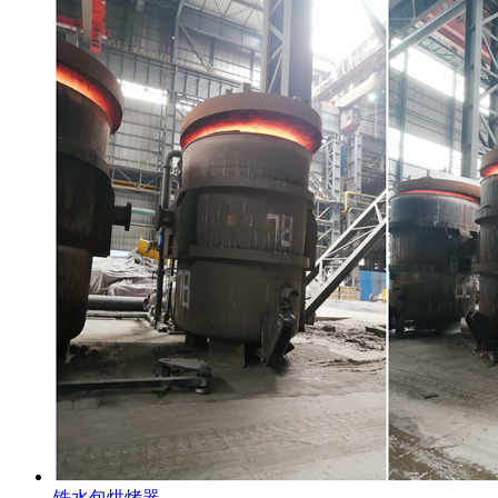
铁水包烘烤器