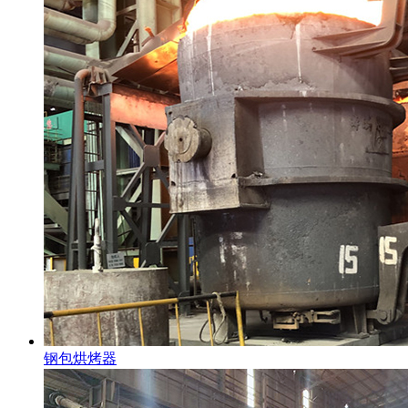
钢包烘烤器