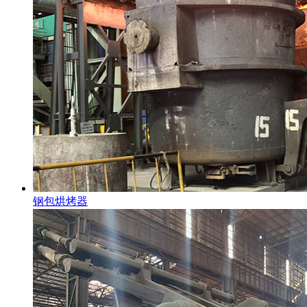
钢包烘烤器