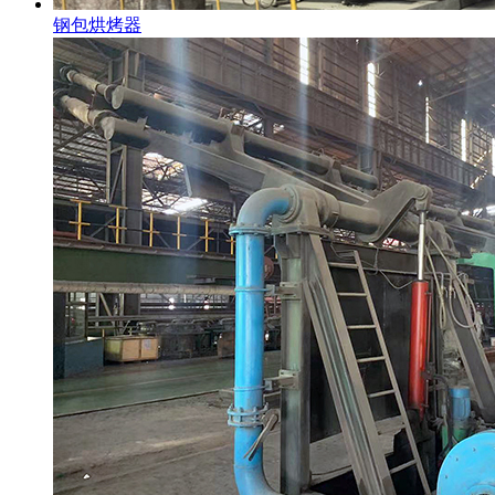
钢包烘烤器