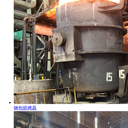
钢包烘烤器