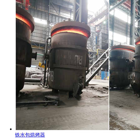
铁水包烘烤器