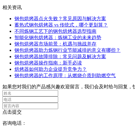
相关资讯
钢包烘烤器点火失败？常见原因与解决方案
蓄热式钢包烘烤器 vs 传统式，哪个更划算？
不同炼钢工艺下的钢包烘烤器选型指南
智能化钢包烘烤器：炼钢工业的未来趋势
钢包烘烤器市场前景：机遇与挑战并存
钢包烘烤器助力炼钢行业节能减排的意义有哪些？
钢包烘烤器故障排除：常见问题及解决方案
钢包烘烤器操作指南：新手必读
烘烤器如何助力企业提升竞争力？
钢包烘烤器的工作原理：从燃烧介质到助燃空气
如果您对我们的产品感兴趣欢迎留言，我们会及时给与回复，
点击提交
咨询电话：
17395917111
( 沈经理 )