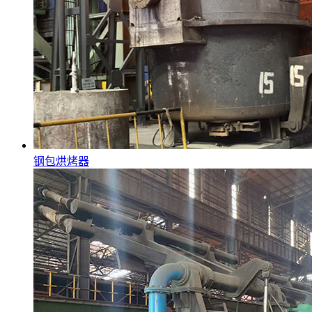
钢包烘烤器