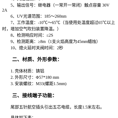
5、输出信号：继电器（一常开一常闭）触点容量 30V
2A
6、UV光谱范围：185～260nm
7、工作温度：-10℃～65℃（当使用处温度超过65℃以上
时，增加空气吹扫装置降温。）
8、检测响应时间：≤2S
9、检测距离：≥8m（1支火焰高度为45mm蜡烛）
10、熄火延时关阀时间：2秒
二、材质、外形参数：
1. 壳体材质：铸铝
2. 外形尺寸：Φ57*180 mm
3. 安装螺纹：M33(螺距1.5mm)
三、接线端子功能：
尾部五针航空插头引出五芯电缆，长度1.5米左右。
具体如下表：